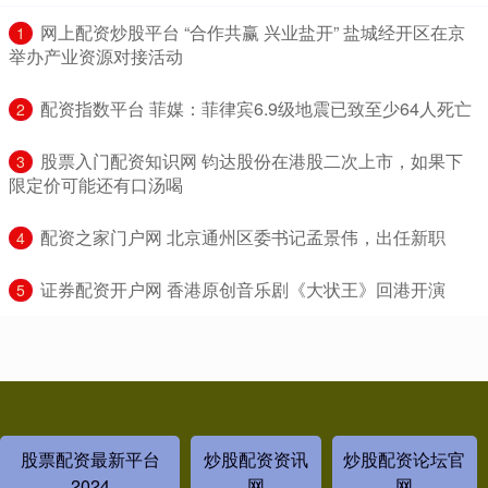
​网上配资炒股平台 “合作共赢 兴业盐开” 盐城经开区在京
1
举办产业资源对接活动
​配资指数平台 菲媒：菲律宾6.9级地震已致至少64人死亡
2
​股票入门配资知识网 钧达股份在港股二次上市，如果下
3
限定价可能还有口汤喝
​配资之家门户网 北京通州区委书记孟景伟，出任新职
4
​证券配资开户网 香港原创音乐剧《大状王》回港开演
5
股票配资最新平台
炒股配资资讯
炒股配资论坛官
2024
网
网